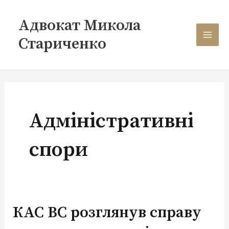
Перейти
MAI
до
Адвокат Микола
вмісту
MEN
Стариченко
Адміністративні
спори
КАС ВС розглянув справу
КАС
ВС