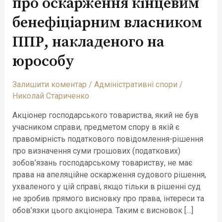
про оскарження кінцевим
розглянув
справу
бенефіціарним власником
про
ППР, накладеного на
оскарження
кінцевим
юрособу
бенефіціарним
власником
Залишити коментар
/
Адміністративні спори
/
ППР,
Николай Стариченко
накладеного
на
Акціонер господарського товариства, який не був
юрособу
учасником справи, предметом спору в якій є
правомірність податкового повідомлення-рішення
про визначення суми грошових (податкових)
зобов’язань господарському товариству, не має
права на апеляційне оскарження судового рішення,
ухваленого у цій справі, якщо тільки в рішенні суд
не зробив прямого висновку про права, інтереси та
обов’язки цього акціонера. Таким є висновок […]