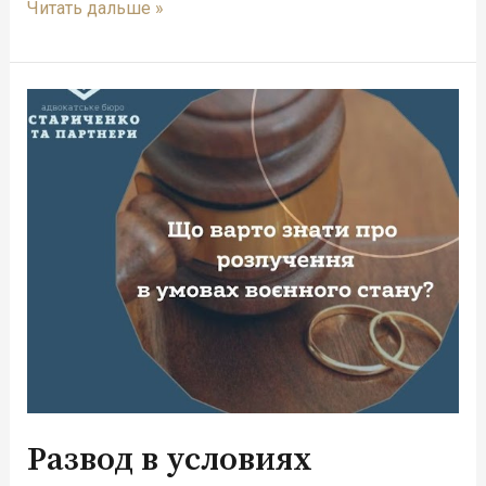
Читать дальше »
Развод
в
условиях
военного
положения
Развод в условиях