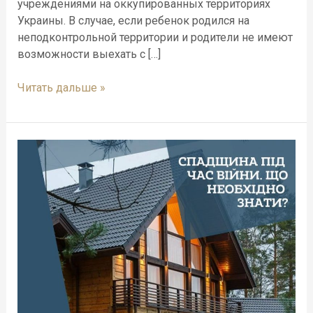
учреждениями на оккупированных территориях
Украины. В случае, если ребенок родился на
неподконтрольной территории и родители не имеют
возможности выехать с […]
Читать дальше »
Наследство
во
время
войны,
что
необходимо
знать?