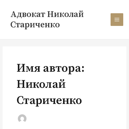
Перейти
Постраничная
MAI
к
навигация
Адвокат Николай
содержимому
записи
MEN
Стариченко
Имя автора:
Николай
Стариченко