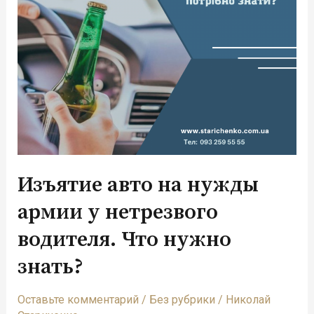
водителя.
Что
нужно
знать?
Изъятие авто на нужды
армии у нетрезвого
водителя. Что нужно
знать?
Оставьте комментарий
/
Без рубрики
/
Николай