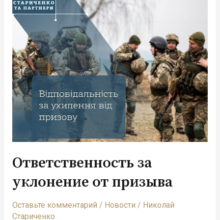
Ответственность
за
уклонение
от
призыва
Ответственность за
уклонение от призыва
Оставьте комментарий
/
Новости
/
Николай
Стариченко