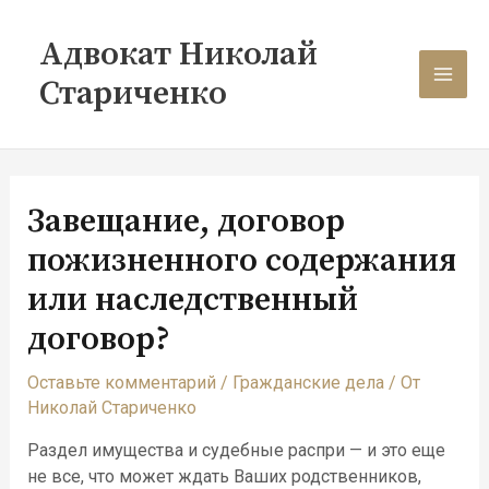
Перейти
Навигация
MAI
к
по
Адвокат Николай
содержимому
записям
MEN
Стариченко
Завещание, договор
пожизненного содержания
или наследственный
договор?
Оставьте комментарий
/
Гражданские дела
/ От
Николай Стариченко
Раздел имущества и судебные распри — и это еще
не все, что может ждать Ваших родственников,