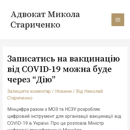
Перейти
Навігація
MAI
до
по
Адвокат Микола
вмісту
запису
MEN
Стариченко
Записатись на вакцинацію
від COVID-19 можна буде
через “Дію”
Залишити коментар
/
Новини
/ Від
Николай
Стариченко
Мінцифра разом з МОЗ та НСЗУ розробляє
цифровий інструмент для організації вакцинації від
COVID-19 в Україні. Про це розповів Міністр