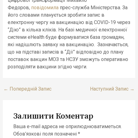
цифрової трансформації Михайло
Федоров,
повідомила
прес-служба Міністерства. За
його словами планується зробити запис в
електронну чергу на вакцинацію від COVID-19 через
“Дію” в кілька кліків. На базі медичної електронної
системи eHealth буде формуватися база громадян,
які надішлють заявку на вакцинацію. Зазначається,
що на підставі записів в “Дії” відповідно до плану
поставок вакцин МОЗ та НСЗУ зможуть оперативно
розподіляти вакцини згідно черги.
←
Попередній Запис
Наступний Запис
→
Залишити Коментар
Ваша e-mail адреса не оприлюднюватиметься.
Обов’язкові поля позначені
*